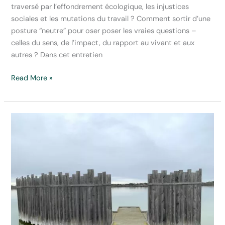
traversé par l’effondrement écologique, les injustices
sociales et les mutations du travail ? Comment sortir d’une
posture “neutre” pour oser poser les vraies questions –
celles du sens, de l’impact, du rapport au vivant et aux
autres ? Dans cet entretien
Sur
Read More »
les
pédales
du
changement
:
itinéraire
d’un
accompagnement
soutenable
avec
Slow
ta