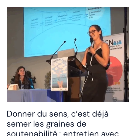
la
soutenabilité
:
les
principes
d’un
coaching
robuste
Donner du sens, c’est déjà
semer les graines de
soutenabilité : entretien avec