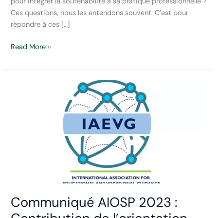
pour intégrer la soutenabilité à sa pratique professionnelle ?
Ces questions, nous les entendons souvent. C’est pour
répondre à ces […]
Deux
Read More »
nouvelles
ressources
pour
explorer
et
pratiquer
la
green
guidance
:
l’arborescence
pédagogique
Communiqué AIOSP 2023 :
et
la