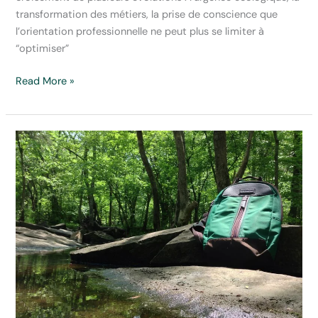
transformation des métiers, la prise de conscience que
l’orientation professionnelle ne peut plus se limiter à
“optimiser”
Développez
Read More »
vos
pratiques
d’accompagnement
avec
le
Lab
Green
Guidance
:
échanges
de
pratiques
ouverts