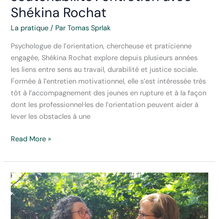
Shékina Rochat
La pratique
/ Par
Tomas Sprlak
Psychologue de l’orientation, chercheuse et praticienne
engagée, Shékina Rochat explore depuis plusieurs années
les liens entre sens au travail, durabilité et justice sociale.
Formée à l’entretien motivationnel, elle s’est intéressée très
tôt à l’accompagnement des jeunes en rupture et à la façon
dont les professionnel·les de l’orientation peuvent aider à
lever les obstacles à une
Donner
Read More »
du
sens,
c’est
déjà
semer
les