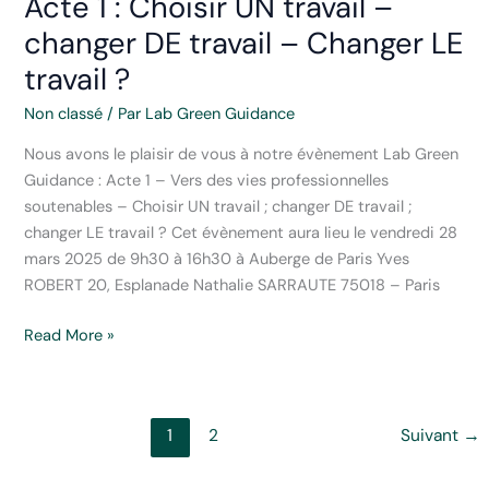
Acte 1 : Choisir UN travail –
quoi
changer DE travail – Changer LE
parle-
ton
travail ?
?
Non classé
/ Par
Lab Green Guidance
Nous avons le plaisir de vous à notre évènement Lab Green
Guidance : Acte 1 – Vers des vies professionnelles
soutenables – Choisir UN travail ; changer DE travail ;
changer LE travail ? Cet évènement aura lieu le vendredi 28
mars 2025 de 9h30 à 16h30 à Auberge de Paris Yves
ROBERT 20, Esplanade Nathalie SARRAUTE 75018 – Paris
Journée
Read More »
Lab
Green
Guidance
1
2
Suivant
→
Acte
1