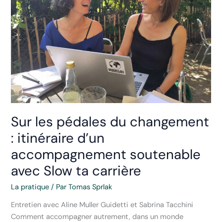
graines
de
soutenabilité :
entretien
avec
Shékina
Rochat
Sur les pédales du changement
: itinéraire d’un
accompagnement soutenable
avec Slow ta carrière
La pratique
/ Par
Tomas Sprlak
Entretien avec Aline Muller Guidetti et Sabrina Tacchini
Comment accompagner autrement, dans un monde