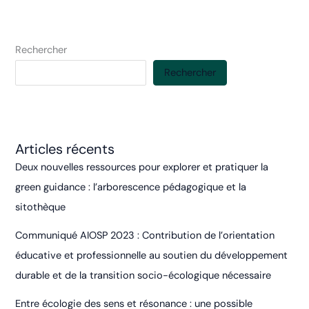
:
Choisir
UN
Rechercher
travail –
changer
Rechercher
DE
travail –
Changer
LE
Articles récents
travail ?
Deux nouvelles ressources pour explorer et pratiquer la
green guidance : l’arborescence pédagogique et la
sitothèque
Communiqué AIOSP 2023 : Contribution de l’orientation
éducative et professionnelle au soutien du développement
durable et de la transition socio-écologique nécessaire
Entre écologie des sens et résonance : une possible