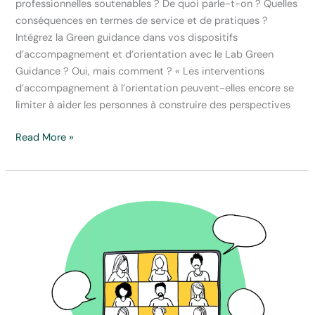
professionnelles soutenables ? De quoi parle-t-on ? Quelles
conséquences en termes de service et de pratiques ?
Intégrez la Green guidance dans vos dispositifs
d’accompagnement et d’orientation avec le Lab Green
Guidance ? Oui, mais comment ? « Les interventions
d’accompagnement à l’orientation peuvent-elles encore se
limiter à aider les personnes à construire des perspectives
Découvrez
Read More »
la
Green
Guidance
pour
votre
pratique
professionnelle:
webinars
gratuits