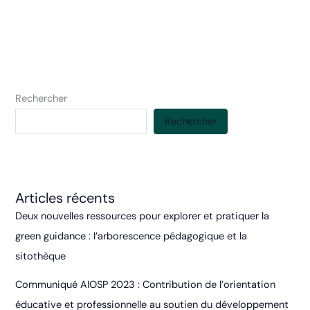
vers
la
soutenabilité
:
les
principes
Rechercher
d’un
Rechercher
coaching
robuste
Articles récents
Deux nouvelles ressources pour explorer et pratiquer la
green guidance : l’arborescence pédagogique et la
sitothèque
Communiqué AIOSP 2023 : Contribution de l’orientation
éducative et professionnelle au soutien du développement